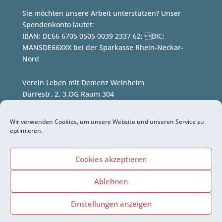
Sie möchten unsere Arbeit unterstützen? Unser
Spendenkonto lautet:
IBAN: DE66 6705 0505 0039 2337 62; BIC:
MANSDE66XXX bei der Sparkasse Rhein-Neckar-
Nord
Verein Leben mit Demenz Weinheim
Dürrestr. 2, 3.OG Raum 304
(im Büro des Stadtseniorenrates)
69469 Weinheim
Wir verwenden Cookies, um unsere Website und unseren Service zu
optimieren.
Telefon: +49 6201 38 99 46 7
E-Mail:
info@leben-mit-demenz-weinheim.de
Cookies akzeptieren
Kontakt
Ablehnen
Impressum
Einstellungen anzeigen
Datenschutz