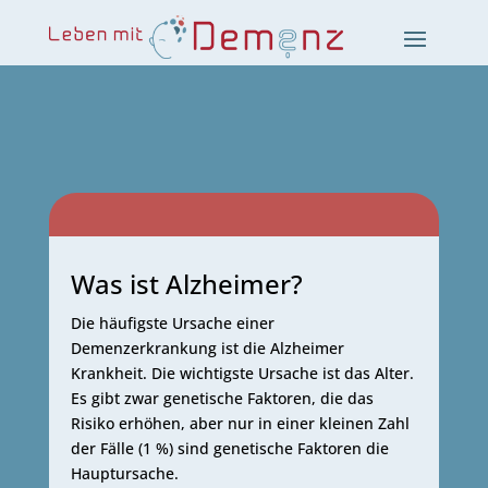
Your content goes here. Edit or remove this text inline or in
the module Content settings. You can also style every aspect
of this content in the module Design settings and even apply
Was ist Alzheimer?
custom CSS to this text in the module Advanced settings.
Die häufigste Ursache einer
Demenzerkrankung ist die Alzheimer
Krankheit. Die wichtigste Ursache ist das Alter.
Es gibt zwar genetische Faktoren, die das
Risiko erhöhen, aber nur in einer kleinen Zahl
der Fälle (1 %) sind genetische Faktoren die
Hauptursache.