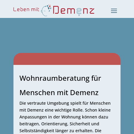
Your content goes here. Edit or remove this text inline or in
the module Content settings. You can also style every aspect
of this content in the module Design settings and even apply
Wohnraumberatung für
custom CSS to this text in the module Advanced settings.
Menschen mit Demenz
Die vertraute Umgebung spielt für Menschen
mit Demenz eine wichtige Rolle. Schon kleine
Anpassungen in der Wohnung können dazu
beitragen, Orientierung, Sicherheit und
Selbstständigkeit länger zu erhalten. Die