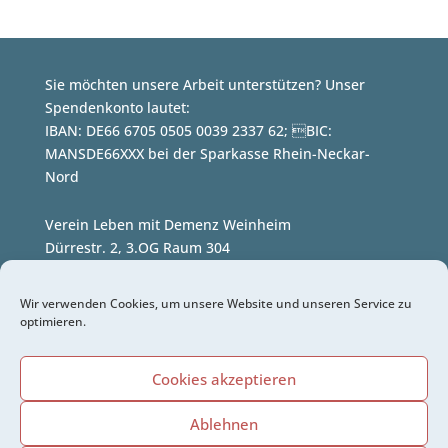
Sie möchten unsere Arbeit unterstützen? Unser
Spendenkonto lautet:
IBAN: DE66 6705 0505 0039 2337 62; BIC:
MANSDE66XXX bei der Sparkasse Rhein-Neckar-
Nord
Verein Leben mit Demenz Weinheim
Dürrestr. 2, 3.OG Raum 304
(im Büro des Stadtseniorenrates)
69469 Weinheim
Wir verwenden Cookies, um unsere Website und unseren Service zu
optimieren.
Telefon: +49 6201 38 99 46 7
E-Mail:
info@leben-mit-demenz-weinheim.de
Cookies akzeptieren
Kontakt
Ablehnen